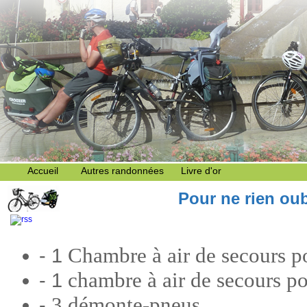
Accueil
Autres randonnées
Livre d'or
Pour ne rien oub
Chambre à air de secours p
- 1
chambre à air de secours p
- 1
3 démonte-pneus.
-